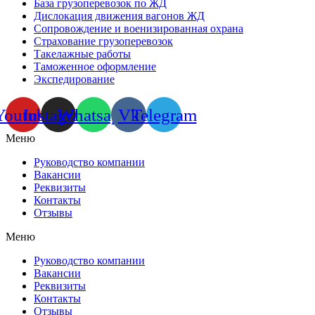
База грузоперевозок по ЖД
Дислокация движения вагонов ЖД
Сопровождение и военизированная охрана
Страхование грузоперевозок
Такелажные работы
Таможенное оформление
Экспедирование
Youtube
Instagram
Whatsapp
Vk
Telegram
Меню
Руководство компании
Вакансии
Реквизиты
Контакты
Отзывы
Меню
Руководство компании
Вакансии
Реквизиты
Контакты
Отзывы